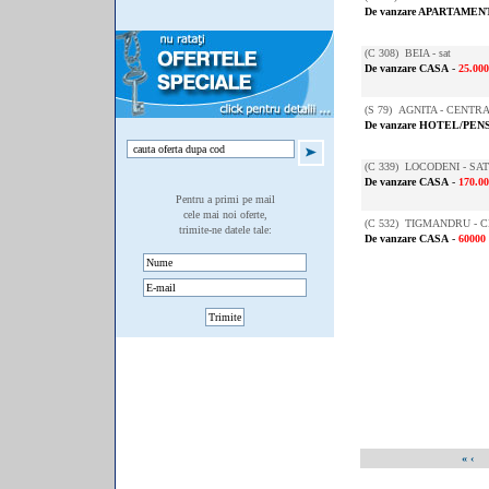
De vanzare APARTAMENT
(
C 308
) BEIA - sat
De vanzare CASA
-
25.00
(
S 79
) AGNITA - CENTR
De vanzare HOTEL/PEN
(
C 339
) LOCODENI - SAT
De vanzare CASA
-
170.0
Pentru a primi pe mail
cele mai noi oferte,
(
C 532
) TIGMANDRU - 
trimite-ne datele tale:
De vanzare CASA
-
60000
«
‹