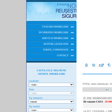
VANZARI IMOBILIARE
INCHIRIERI IMOBILIARE
SERVICII IMOBILIARE
SFATURI, LEGISLATIE
TARIFE, COMISIOANE
CONTACT
CAUTA CELE MAI BUNE
OFERTE IMOBILIARE
Localitate:
TOTAL oferte identificate: 3
Zona:
«
‹
Tip tranzactie:
(
C 239
) SIGHISOARA-BUN
De vanzare CASA
-
49.90
Tip imobil:
(
A 257
) COVASNA - 1 DE