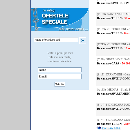
De vanzare SPATIU CO
(
T 103
) SANTANA DE MUR
De vanzare TEREN
-
30 e
(
T 163
) GHEORGHENI - Co
De vanzare TEREN
-
8 eu
(
T 213
) GHEORGHENI - A
De vanzare TEREN
-
10 e
Pentru a primi pe mail
cele mai noi oferte,
(
C 88
) SIBIU, NOUL SASE
trimite-ne datele tale:
De vanzare CASA
-
50.00
(
S 15
) TARNAVENI - Cent
De vanzare SPATIU CO
(
A 133
) MEDIAS - Strada 
De vanzare APARTAMENT
(
S 14
) SIGHISOARA-NADE
De vanzare SPATIU CO
(
T 74
) SIGHISOARA-MURE
De vanzare TEREN
-
200