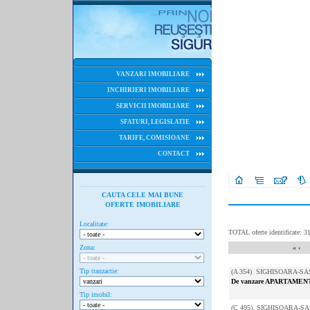
VANZARI IMOBILIARE
INCHIRIERI IMOBILIARE
SERVICII IMOBILIARE
SFATURI, LEGISLATIE
TARIFE, COMISIOANE
CONTACT
CAUTA CELE MAI BUNE
OFERTE IMOBILIARE
Localitate:
TOTAL oferte identificate: 3
Zona:
«
‹
Tip tranzactie:
(
A 354
) SIGHISOARA-SASC
De vanzare APARTAMENT
Tip imobil:
(
C 495
) SIGHISOARA-SASC