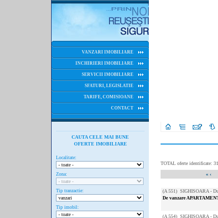
VANZARI IMOBILIARE
INCHIRIERI IMOBILIARE
SERVICII IMOBILIARE
SFATURI, LEGISLATIE
TARIFE, COMISIOANE
CONTACT
CAUTA CELE MAI BUNE
OFERTE IMOBILIARE
Localitate:
TOTAL oferte identificate: 3
Zona:
«
‹
Tip tranzactie:
(
A 551
) SIGHISOARA - Du
De vanzare APARTAMENT
Tip imobil:
(
A 554
) SIGHISOARA - Du