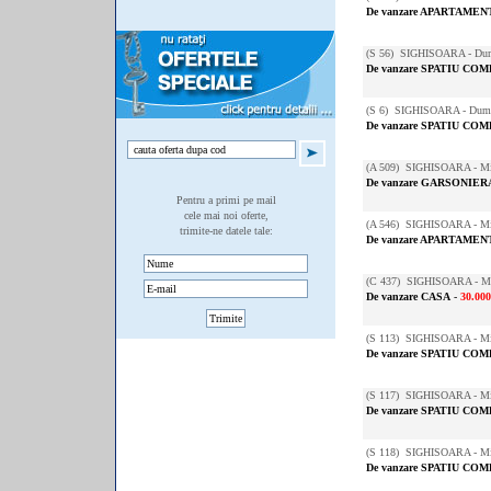
De vanzare APARTAMENT
(
S 56
) SIGHISOARA - Dum
De vanzare SPATIU CO
(
S 6
) SIGHISOARA - Dumb
De vanzare SPATIU CO
(
A 509
) SIGHISOARA - Mih
De vanzare GARSONIER
Pentru a primi pe mail
cele mai noi oferte,
(
A 546
) SIGHISOARA - Mih
trimite-ne datele tale:
De vanzare APARTAMENT
(
C 437
) SIGHISOARA - Mih
De vanzare CASA
-
30.00
(
S 113
) SIGHISOARA - Mih
De vanzare SPATIU CO
(
S 117
) SIGHISOARA - Mih
De vanzare SPATIU CO
(
S 118
) SIGHISOARA - Mih
De vanzare SPATIU CO