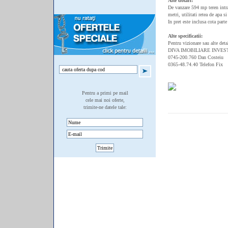
Alte dotari:
De vanzare 594 mp teren intra
metri, utilitati retea de apa 
In pret este inclusa cota part
Alte specificatii:
Pentru vizionare sau alte deta
DIVA IMOBILIARE INVES
0745-200.760 Dan Costeiu
0365-48.74.40 Telefon Fix
Pentru a primi pe mail
cele mai noi oferte,
trimite-ne datele tale: