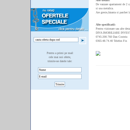
Alte dotari:
De vanzare apartament de 2 ca
si usa metalica.
Are gresie,faianta si parchet 
Alte specificatii:
Pentru vizionare sau alte deta
DIVA IMOBILIARE INVES
0745-200.760 Dan Costeiu
0365-48.74.40 Telefon Fix
Pentru a primi pe mail
cele mai noi oferte,
trimite-ne datele tale: