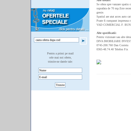
Alte dotari:
Se ofera spre vanzare spatiu c
suprafata de 70 mp.Este recen
gresie.
Spatiul are atat acces auto cat
Poate fi cumparat impreuna cu
VAD COMERCIAL F. BUN!
Alte specificatii:
Pentru vizionare sau alte deta
DIVA IMOBILIARE INVES
0745-200.760 Dan Costeiu
0365-48.74.40 Telefon Fix
Pentru a primi pe mail
cele mai noi oferte,
trimite-ne datele tale: