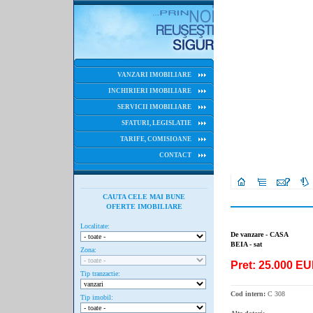
VANZARI IMOBILIARE
INCHIRIERI IMOBILIARE
SERVICII IMOBILIARE
SFATURI, LEGISLATIE
TARIFE, COMISIOANE
CONTACT
CAUTA CELE MAI BUNE
OFERTE IMOBILIARE
Localitate:
De vanzare - CASA
BEIA - sat
Zona:
Pret: 25.000 E
Tip tranzactie:
Cod intern:
C 308
Tip imobil: