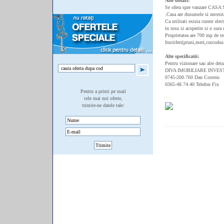
Alte dotari:
Se ofera spre vanzare CASA
.Casa are dusumele si necesit
Ca utilitati exista curent elec
in rosu si acoperite si o sura
Proprietatea are 700 mp de te
fructiferi(pruni,meri,corcodus
Alte specificatii:
Pentru vizionare sau alte deta
DIVA IMOBILIARE INVES
0745-200.760 Dan Costeiu
0365-48.74.40 Telefon Fix
Pentru a primi pe mail
cele mai noi oferte,
trimite-ne datele tale: